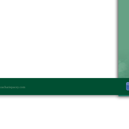
s
zachariepacey.com