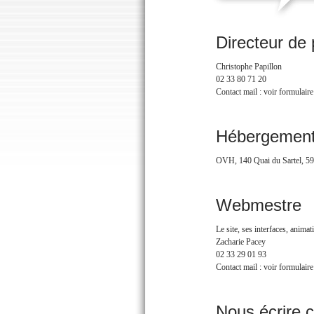
Directeur de 
Christophe Papillon
02 33 80 71 20
Contact mail : voir formulaire
Hébergemen
OVH, 140 Quai du Sartel, 5
Webmestre
Le site, ses interfaces, animat
Zacharie Pacey
02 33 29 01 93
Contact mail : voir formulaire
Nous écrire 