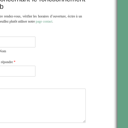
eb
re rendez-vous, vérifier les horaires d’ouverture, écrire à un
euillez plutôt utiliser notre
page contact
.
Nom
s répondre
*